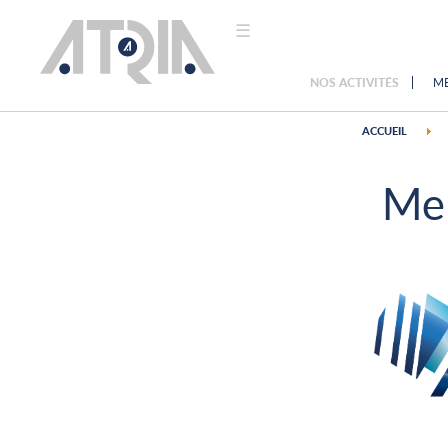
☰
NOS ACTIVITÉS
ME
ACCUEIL
ACCUEIL
NOUS
CONNAÎTRE
Men
NOS
VALEURS
NOTRE
HISTOIRE
NOS
ACTIONS
NOS
ACTIVITÉS
MENUISERIE
MATÉRIAUX DE
CONSTRUCTION