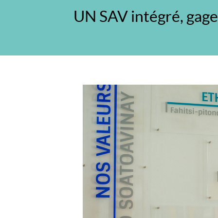
Ivato
Antananarivo
UN SAV intégré, gage d
105
–
MADAGASCAR