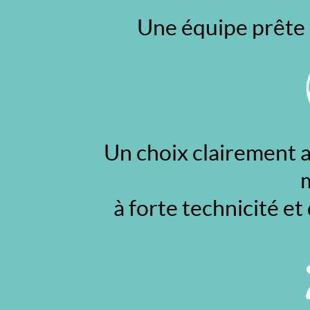
32
03
Une équipe prête 
004
00
+261
33
11
014
85
+261
34
05
265
Un choix clairement a
11
E-
mail
:
atria@atria.mg
à forte technicité et
Adresse
:
Enceinte
ATRIA
BP
11
111
-
Maibahoaka