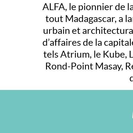
ALFA, le pionnier de 
IMMOBILIER
tout Madagascar, a l
NOUS
CONTACTER
urbain et architectura
d’affaires de la capit
tels Atrium, le Kube,
Rond-Point Masay, Re
Horaires
d'ouverture
:
07h30
-
12h00
et
13h00
-
16h30
Tél
:
+261