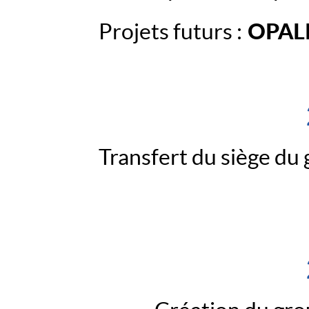
32
03
OPAL
Projets futurs :
004
00
+261
33
11
014
85
+261
34
05
265
Transfert du siège du
11
E-
mail
:
atria@atria.mg
Adresse
:
Enceinte
ATRIA
BP
11
111
-
Maibahoaka