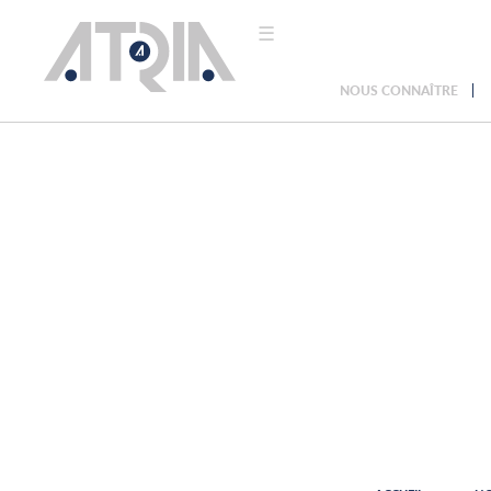
☰
NOUS CONNAÎTRE
ACCUEIL
NOUS
CONNAÎTRE
NOS
VALEURS
NOTRE
HISTOIRE
NOS
ACTIONS
NOS
ACTIVITÉS
MENUISERIE
MATÉRIAUX DE
CONSTRUCTION