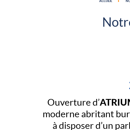
ACCUEIL
NO
IMMOBILIER
Notr
NOUS
CONTACTER
Horaires
d'ouverture
:
07h30
-
12h00
ATRIU
Ouverture d’
et
13h00
-
moderne abritant bure
16h30
Tél
à disposer d’un par
:
+261