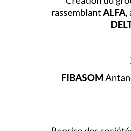
Création du gro
Ivato
Antananarivo
ALFA
rassemblant
,
105
–
DEL
MADAGASCAR
FIBASOM
Antan
Reprise des sociét