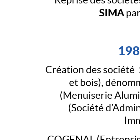
SIMA
pa
198
Création des société
et bois), dénom
(Menuiserie Alumi
(Société d’Admin
Imm
COGENAL (Entreprise